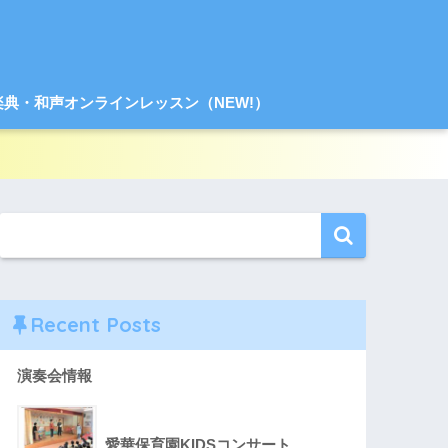
楽典・和声オンラインレッスン（NEW!）
Recent Posts
演奏会情報
愛華保育園KIDSコンサート