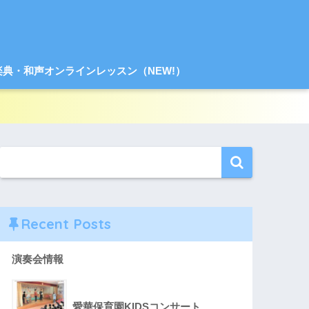
楽典・和声オンラインレッスン（NEW!）
Recent Posts
演奏会情報
愛華保育園KIDSコンサート